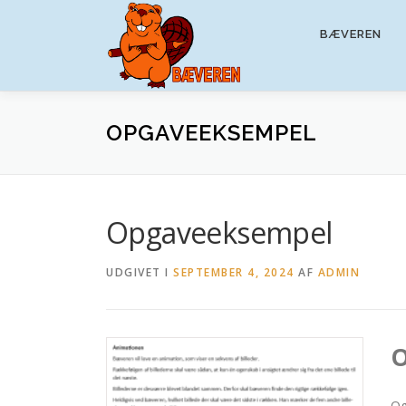
Spring
til
BÆVEREN
indhold
OPGAVEEKSEMPEL
Opgaveeksempel
UDGIVET I
SEPTEMBER 4, 2024
AF
ADMIN
O
Og