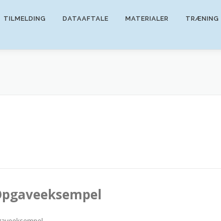
TILMELDING
DATAAFTALE
MATERIALER
TRÆNING
pgaveeksempel
aveeksempel