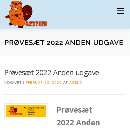
Spring
til
Menu
indhold
BÆVEREN
TILMELDING
DATAAFTALE
PRØVESÆT 2022 ANDEN UDGAVE
MATERIALER
TRÆNING
KONKURRENCEN
Prøvesæt 2022 Anden udgave
UDGIVET I
FEBRUAR 12, 2026
AF
ADMIN
KONTAKT
DKMAT
Prøvesæt
2022 Anden